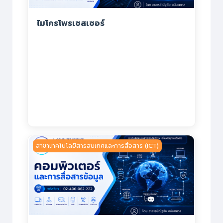
ไมโครโพรเซสเซอร์
คอมพิวเตอร์และการสื่อสารข้อมูล
สาขาเทคโนโลยีสารสนเทศและการสื่อสาร (ICT)