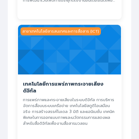
การพัฒนาเว็บเพจการประยุกต์ใช้งานอินเตอร์เน็ตเพื่อ
สนับ สนุนการพัฒนาประเทศในด้านต่าง ๆ
เทคโนโลยีการแพร่ภาพกระจายเสียงดิจิทัล
สาขาเทคโนโลยีสารสนเทศและการสื่อสาร (ICT)
เทคโนโลยีการแพร่ภาพกระจายเสียง
ดิจิทัล
การแพร่ภาพและกระจายเสียงในระบบดิจิทัล การบริหาร
จัดการสื่อบนระบบเครือข่าย เทคโนโลยีสตูดิโอเสมือน
จริง การสร้างสรรค์โมเดล 3 มิติ และแอนิเมชั่น เทคนิค
พิเศษในการออกแบบภาพและนวัตกรรมการแสดงผล
สำหรับสื่อดิจิทัลเพื่องานสื่อสารมวลชน