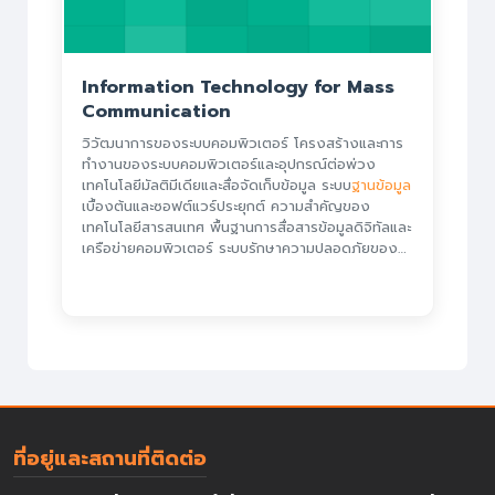
Information Technology for Mass
Communication
วิวัฒนาการของระบบคอมพิวเตอร์ โครงสร้างและการ
ทำงานของระบบคอมพิวเตอร์และอุปกรณ์ต่อพ่วง
เทคโนโลยีมัลติมีเดียและสื่อจัดเก็บข้อมูล ระบบ
ฐานข้อมูล
เบื้องต้นและซอฟต์แวร์ประยุกต์ ความสำคัญของ
เทคโนโลยีสารสนเทศ พื้นฐานการสื่อสารข้อมูลดิจิทัลและ
เครือข่ายคอมพิวเตอร์ ระบบรักษาความปลอดภัยของ
ระบบคอมพิวเตอร์และเครือข่าย การสืบค้นข้อมูล
สารสนเทศบนระบบอินเทอร์เน็ตและการใช้งานโปรแกรม
ประยุกต์ต่างๆ ที่เกี่ยวข้องกับงานสื่อสารมวลชน
ที่อยู่และสถานที่ติดต่อ