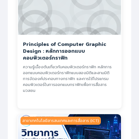
Principles of Computer Graphic
Design : หลักการออกแบบ
คอมพิวเตอร์กราฟิก
ความรู้เบื้องต้นเกี่ยวกับคอมพิวเตอร์กราฟิก หลักการ
ออกแบบคอมพิวเตอร์กราฟิกแบบสองมิติและสามมิติ
การจัดองค์ประกอบทางกราฟิก และการใช้โปรแกรม
คอมพิวเตอร์ในการออกแบบกราฟิกเพื่อการสื่อสาร
มวลชน
วิทยาการคอมพิวเตอร์พื้นฐาน
สาขาเทคโนโลยีสารสนเทศและการสื่อสาร (ICT)