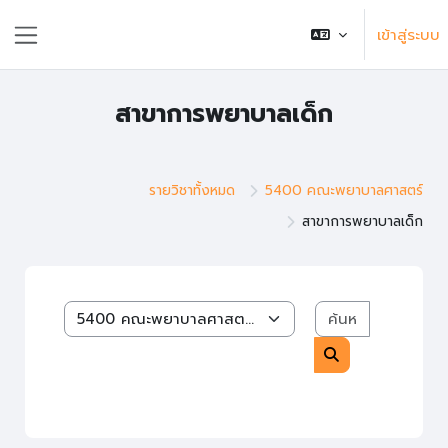
ข้ามไปที่เนื้อหาหลัก
เข้าสู่ระบบ
แถบด้านข้าง
สาขาการพยาบาลเด็ก
รายวิชาทั้งหมด
5400 คณะพยาบาลศาสตร์
สาขาการพยาบาลเด็ก
ค้นหารายวิช
หมวดหมู่รายวิชา
ค้นหารายวิชา